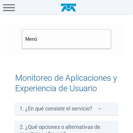
A+
Hogar
Negocio
Empresa
Gamers
Monitoreo de Aplicaciones y Ex
Soluciones
TI
Conectividad
Multinacionales
Monitoreo de Aplicaciones y
Experiencia de Usuario
Portal
Único
Empresarial
1. ¿En qué consiste el servicio?
Ayuda
2. ¿Qué opciones o alternativas de