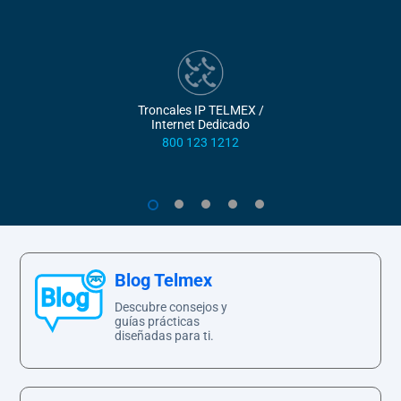
Troncales IP TELMEX /
Internet Dedicado
800 123 1212
1
2
3
4
5
Blog Telmex
Descubre consejos y
guías prácticas
diseñadas para ti.