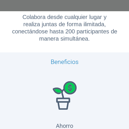
SIANA
Colabora desde cualquier lugar y
realiza juntas de forma ilimitada,
Blog
conectándose hasta 200 participantes de
manera simultánea.
Beneficios
Ayuda
Centros
de
Atención
Telmex
-
Sitios
Ahorro
WiFi