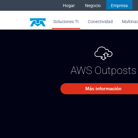
Saltar al contenido
Hogar
Negocio
Empresa
Soluciones TI
Conectividad
Multina
Nube AWS Outposts incrementa 
AWS Outposts
Más información