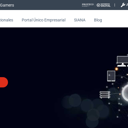
Gamers
cionales
Portal Único Empresarial
SIANA
Blog
la agilidad operativa - Empre