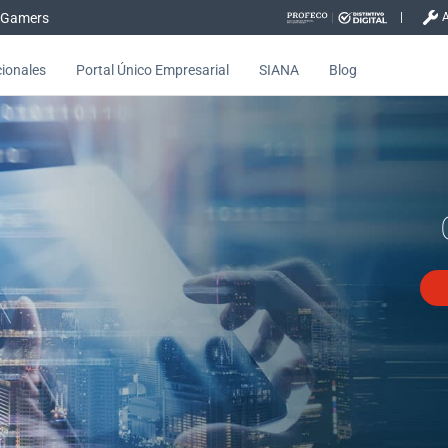
Gamers
cionales
Portal Único Empresarial
SIANA
Blog
gos en tiempo real - Empresas