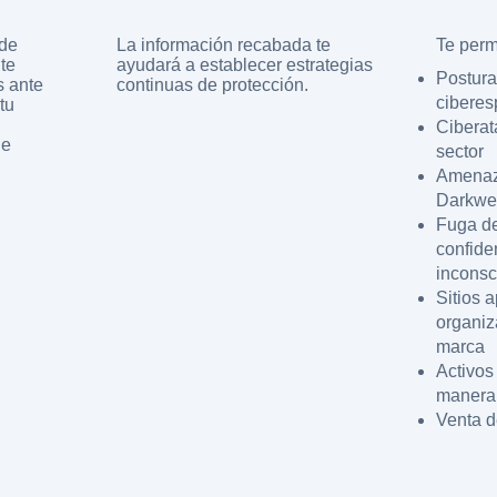
 de
La información recabada te
Te permi
 te
ayudará a establecer estrategias
Postura
s ante
continuas de protección.
ciberes
tu
Ciberat
de
sector
Amenaz
Darkw
Fuga de
confide
incons
Sitios a
organiz
marca
Activos
manera
Venta d