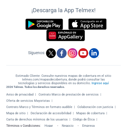
¡Descarga la App Telmex!
Síguenos:
Estimado Cliente: Consulte nuestros mapas de cobertura en el sitio
telmex.com/mapasdecobertura, donde podrá consultar las
tecnologías y servicios disponibles en su domicilio.
Ingrese aquí
2026 Telmex. Todos los derechos reservados.
Aviso de privacidad
Contrato Marco de prestación de servicios
Oferta de servicios Mayoristas
Contrato Marco y Términos en formato audible
Colaboración con justicia
Mapa de sitio
Declaración de accesibilidad
Mapas de cobertura
Carta de derechos mínimos de los usuarios
Código de Ética
Términos y Condiciones:
Hogar
-
Negocio
-
Empresa