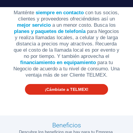
SIANA
Manténte
siempre en contacto
con tus socios,
clientes y proveedores ofreciéndoles así un
mejor servicio
a un menor costo. Busca los
Blog
planes y paquetes de telefonía
para Negocios
y realiza llamadas locales, a celular y de larga
distancia a precios muy atractivos. Recuerda
que el costo de la llamada local es por evento y
no por tiempo. Y también aprovecha el
financiamiento en equipamiento
para tu
Negocio de acuerdo a tu nivel de consumo. Una
Ayuda
ventaja más de ser Cliente TELMEX.
¡Cámbiate a TELMEX!
Centros
de
Atención
Telmex
-
Sitios
Beneficios
WiFi
Descubre los beneficios que hay para tu Empresa.