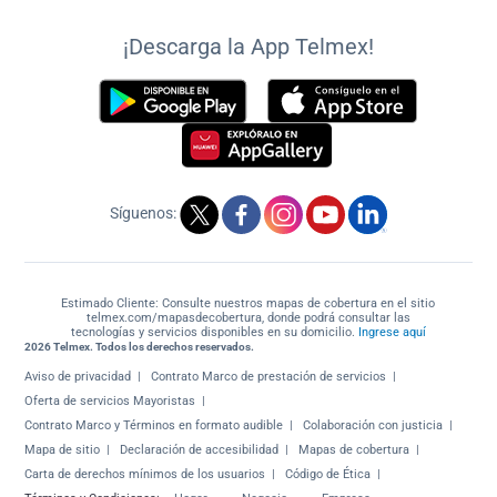
¡Descarga la App Telmex!
Síguenos:
Estimado Cliente: Consulte nuestros mapas de cobertura en el sitio
telmex.com/mapasdecobertura, donde podrá consultar las
tecnologías y servicios disponibles en su domicilio.
Ingrese aquí
2026 Telmex. Todos los derechos reservados.
Aviso de privacidad
Contrato Marco de prestación de servicios
Oferta de servicios Mayoristas
Contrato Marco y Términos en formato audible
Colaboración con justicia
Mapa de sitio
Declaración de accesibilidad
Mapas de cobertura
Carta de derechos mínimos de los usuarios
Código de Ética