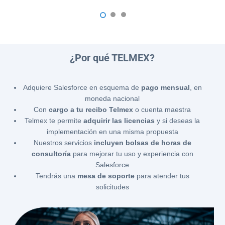
1
2
3
¿Por qué TELMEX?
Adquiere Salesforce en esquema de
pago mensual
, en
moneda nacional
Con
cargo a tu recibo Telmex
o cuenta maestra
Telmex te permite
adquirir las licencias
y si deseas la
implementación en una misma propuesta
Nuestros servicios
incluyen bolsas de horas de
consultoría
para mejorar tu uso y experiencia con
Salesforce
Tendrás una
mesa de soporte
para atender tus
solicitudes