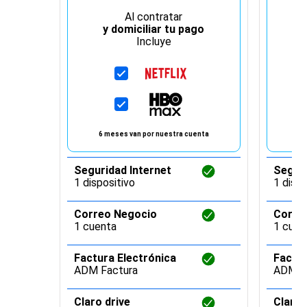
Al contratar
y domiciliar tu pago
Incluye
6 meses van por nuestra cuenta
6 
Seguridad Internet
Seguri
1 dispositivo
1 dispo
Correo Negocio
Corre
1 cuenta
1 cuen
Factura Electrónica
Factur
ADM Factura
ADM F
Claro drive
Claro 