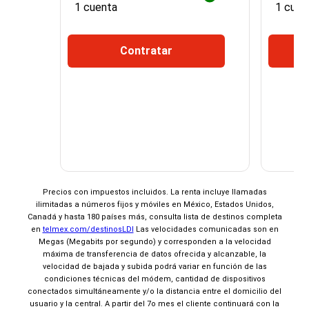
1 cuenta
1 cuen
Contratar
¡Espera!
×
Precios con impuestos incluidos. La renta incluye llamadas
ilimitadas a números fijos y móviles en México, Estados Unidos,
No seleccionaste ninguna promoción de
Canadá y hasta 180 países más, consulta lista de destinos completa
entretenimiento
en
telmex.com/destinosLDI
Las velocidades comunicadas son en
Al Contratar
Megas (Megabits por segundo) y corresponden a la velocidad
Domicíliate y
máxima de transferencia de datos ofrecida y alcanzable, la
Elige 2 de 3
velocidad de bajada y subida podrá variar en función de las
condiciones técnicas del módem, cantidad de dispositivos
conectados simultáneamente y/o la distancia entre el domicilio del
usuario y la central. A partir del 7o mes el cliente continuará con la