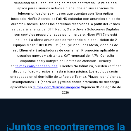
velocidad de su paquete originalmente contratado. La velocidad
aplica para usuarios activos sin adeudos en sus servicios de
telecomunicaciones y nuevos que cuentan con fibra óptica
instalada. Netflix 2 pantallas Full HD estándar con anuncios sin costo
durante 6 meses. Todos los derechos reservados. A partir del 7° mes
se pagará la renta del OTT. Netflix, Claro Drive y Soluciones Digitales
6 meses van por nuestra cuenta
son servicios proporcionados por un tercero. Hiper Wifi 7 no está
incluido. La oferta anunciada corresponde a la adquisición de 2
equipos Mesh “HIPER WiFi 7” (incluye 2 equipos Mesh, 2 cables de
Continuar orden
red Ethernet y 2 adaptadores de corriente). Promoción aplicable a
usuarios nuevos y existentes. CAT mensual del 4.7%. Consulta
disponibilidad y compra en Centros de Atención Telmex y
en
telmex.com/tiendaenlinea
Clientes No Infinitum, pueden verificar
disponibilidad y precios en esta misma página. Los equipos serán
entregados en el domicilio de tu Recibo Telmex. Plazos, condiciones,
inscripciones IFT (ahora CRT) y velocidades promedio de descarga
aplicables en
telmex.com/terminosnegocio
Vigencia 31 de agosto de
2026.
¡Juntos encontraremos la