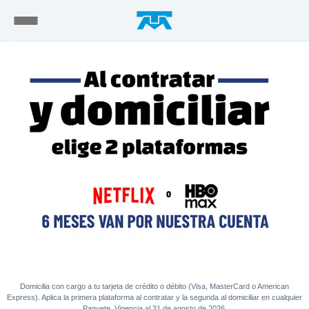
Domicilia con cargo a tu tarjeta de crédito o débito (Visa, MasterCard o American
Express). Aplica la primera plataforma al contratar y la segunda al domiciliar en cualquier
Paquete. Vigencia al 31 de agosto de 2026.