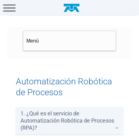
A+
Hogar
Negocio
Empresa
Gamers
Automatización Robótica de Pr
Soluciones
TI
Conectividad
Multinacionales
Automatización Robótica
de Procesos
Portal
Único
Empresarial
1. ¿Qué es el servicio de
Automatización Robótica de Procesos
(RPA)?
Ayuda