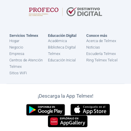
Servicios Telmex
Educación Digital
Conoce más
Hogar
Académica
Acerca de Telmex
Negocio
Biblioteca Digital
Noticias
Empresa
Telmex
Escudería Telmex
Centros de Atención
Educación Inicial
Ring Telmex Telcel
Telmex
Sitios WiFi
¡Descarga la App Telmex!