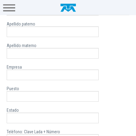
Nombre(s)
A+
Hogar
Negocio
Empresa
Gamers
contacto - Empresas
Soluciones
Apellido paterno
TI
Apellido materno
Conectividad
Empresa
Multinacionales
Puesto
Portal
Único
Empresarial
Estado
Ayuda
Teléfono: Clave Lada + Número