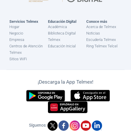
Servicios Telmex
Educación Digital
Conoce más
Hogar
Académica
Acerca de Telmex
Negocio
Biblioteca Digital
Noticias
Empresa
Telmex
Escudería Telmex
Centros de Atención
Educación Inicial
Ring Telmex Telcel
Telmex
Sitios WiFi
¡Descarga la App Telmex!
Síguenos: