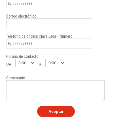
SIANA
Correo electrónico
Blog
Teléfono de oficina: Clave Lada + Número
Horario de contacto
De
a
Ayuda
Comentario
Centros
de
Atención
Telmex
-
Sitios
WiFi