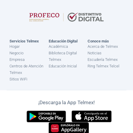
Servicios Telmex
Educación Digital
Conoce más
Hogar
Académica
Acerca de Telmex
Negocio
Biblioteca Digital
Noticias
Empresa
Telmex
Escudería Telmex
Centros de Atención
Educación Inicial
Ring Telmex Telcel
Telmex
Sitios WiFi
¡Descarga la App Telmex!