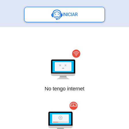
Paga
INICIAR
tu
Recibo
Ayuda
Centros
de
No tengo internet
Atención
Telmex
-
Sitios
WiFi