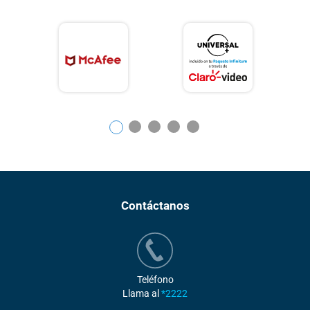
1
2
3
4
5
Contáctanos
Teléfono
Llama al
*2222