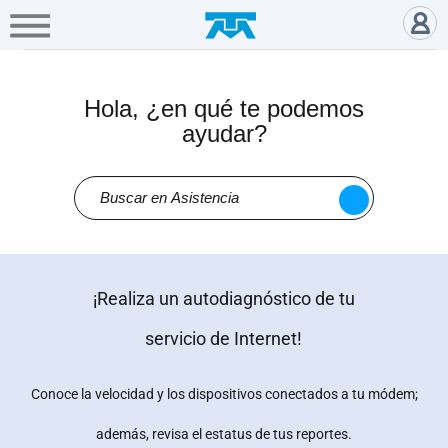
A+
Hogar
Negocio
Empresa
Gamers
Atención a clientes, preguntas 
Servicios
Hola, ¿en qué te podemos
ayudar?
Mi
Telmex
Cobertura
¡Realiza un autodiagnóstico de tu
Tienda
en
servicio de Internet!
línea
Conoce la velocidad y los dispositivos conectados a tu módem;
Portabilidad
además, revisa el estatus de tus reportes.