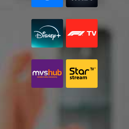
Paga
tu
Recibo
Ayuda
Centros
de
Atención
Telmex
-
Sitios
WiFi