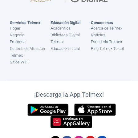
Servicios Telmex
Educación Digital
Conoce más
Hogar
Académica
Acerca de Telmex
Negocio
Biblioteca Digital
Noticias
Empresa
Telmex
Escudería Telmex
Centros de Atención
Educación Inicial
Ring Telmex Telcel
Telmex
Sitios WiFi
¡Descarga la App Telmex!