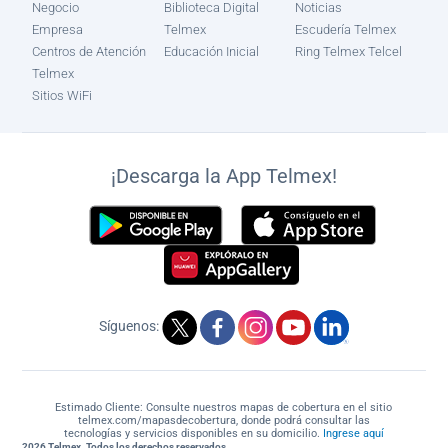
Negocio
Biblioteca Digital
Noticias
Empresa
Telmex
Escudería Telmex
Centros de Atención
Educación Inicial
Ring Telmex Telcel
Telmex
Sitios WiFi
¡Descarga la App Telmex!
Síguenos:
Estimado Cliente: Consulte nuestros mapas de cobertura en el sitio
telmex.com/mapasdecobertura, donde podrá consultar las
tecnologías y servicios disponibles en su domicilio.
Ingrese aquí
2026 Telmex. Todos los derechos reservados.