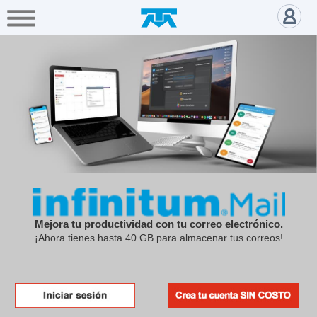
A+
Hogar
Negocio
Empresa
Gamers
Crea SIN COSTO tu Correo con l
Servicios
Mi
Telmex
Cobertura
Tienda
Mejora tu productividad con tu correo electrónico.
en
¡Ahora tienes hasta 40 GB para almacenar tus correos!
línea
Portabilidad