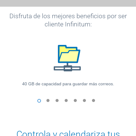
Paga
Disfruta de los mejores beneficios por ser
tu
cliente Infinitum:
Recibo
Ayuda
40 GB de capacidad para guardar más correos.
Centros
de
Atención
1
2
3
4
5
6
7
Telmex
-
Sitios
WiFi
Controla y calendariza tus