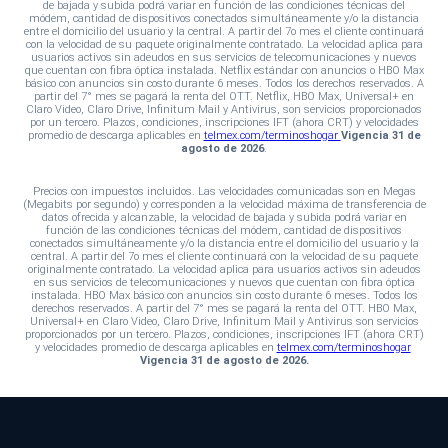
de bajada y subida podrá variar en función de las condiciones técnicas del
módem, cantidad de dispositivos conectados simultáneamente y/o la distancia
entre el domicilio del usuario y la central. A partir del 7o mes el cliente continuará
con la velocidad de su paquete originalmente contratado. La velocidad aplica para
usuarios activos sin adeudos en sus servicios de telecomunicaciones y nuevos
que cuentan con fibra óptica instalada. Netflix estándar con anuncios o HBO Max
básico con anuncios sin costo durante 6 meses. Todos los derechos reservados. A
partir del 7° mes se pagará la renta del OTT. Netflix, HBO Max, Universal+ en
Claro Video, Claro Drive, Infinitum Mail y Antivirus, son servicios proporcionados
por un tercero. Plazos, condiciones, inscripciones IFT (ahora CRT) y velocidades
promedio de descarga aplicables en
telmex.com/terminoshogar
Vigencia 31 de
agosto de 2026
.
Precios con impuestos incluidos. Las velocidades comunicadas son en Megas
(Megabits por segundo) y corresponden a la velocidad máxima de transferencia de
datos ofrecida y alcanzable, la velocidad de bajada y subida podrá variar en
función de las condiciones técnicas del módem, cantidad de dispositivos
conectados simultáneamente y/o la distancia entre el domicilio del usuario y la
central. A partir del 7o mes el cliente continuará con la velocidad de su paquete
originalmente contratado. La velocidad aplica para usuarios activos sin adeudos
en sus servicios de telecomunicaciones y nuevos que cuentan con fibra óptica
instalada. HBO Max básico con anuncios sin costo durante 6 meses. Todos los
derechos reservados. A partir del 7° mes se pagará la renta del OTT. HBO Max,
Universal+ en Claro Video, Claro Drive, Infinitum Mail y Antivirus son servicios
proporcionados por un tercero. Plazos, condiciones, inscripciones IFT (ahora CRT)
y velocidades promedio de descarga aplicables en
telmex.com/terminoshogar
Vigencia 31 de agosto de 2026.