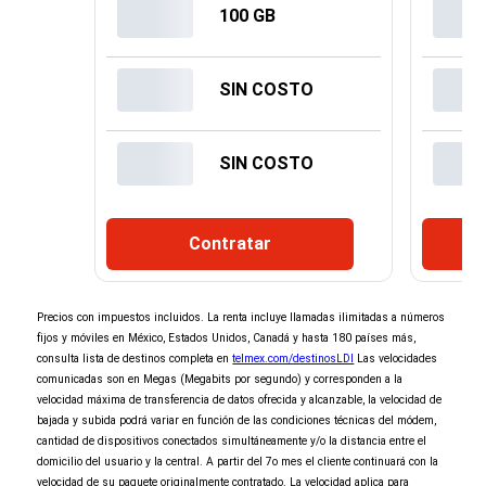
100 GB
SIN COSTO
SIN COSTO
Contratar
¡Espera!
×
Precios con impuestos incluidos. La renta incluye llamadas ilimitadas a números
No seleccionaste ninguna promoción de
fijos y móviles en México, Estados Unidos, Canadá y hasta 180 países más,
entretenimiento
consulta lista de destinos completa en
telmex.com/destinosLDI
Las velocidades
comunicadas son en Megas (Megabits por segundo) y corresponden a la
Al Contratar
velocidad máxima de transferencia de datos ofrecida y alcanzable, la velocidad de
y domiciliar tu pago
bajada y subida podrá variar en función de las condiciones técnicas del módem,
elige 2 de 3
cantidad de dispositivos conectados simultáneamente y/o la distancia entre el
domicilio del usuario y la central. A partir del 7o mes el cliente continuará con la
velocidad de su paquete originalmente contratado. La velocidad aplica para