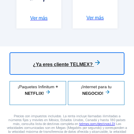
Ver más
Ver más
¿Ya eres cliente TELMEX?
¡Paquetes Infinitum
+
¡Internet para tu
NETFLIX!
NEGOCIO!
Precios con impuestos incluidos. La renta incluye llamadas ilimitadas a
números fijos y móviles en México, Estados Unidos, Canadá y hasta 180 países
más, consulta lista de destinos completa en
telmex.com/destinosLDI
Las
velocidades comunicadas son en Megas (Megabits por segundo) y corresponden a
la velocidad máxima de transferencia de datos ofrecida y alcanzable, la velocidad