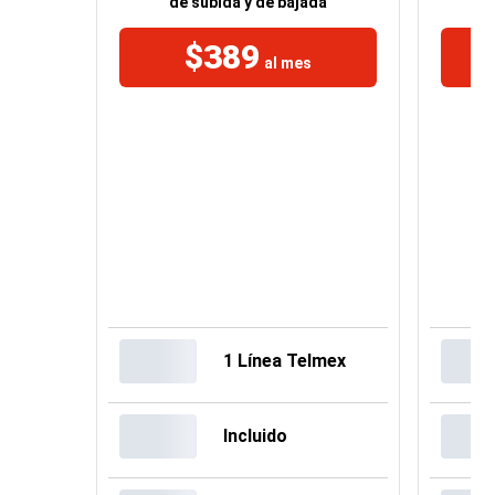
de subida y de bajada
$389
al mes
1 Línea Telmex
Incluido