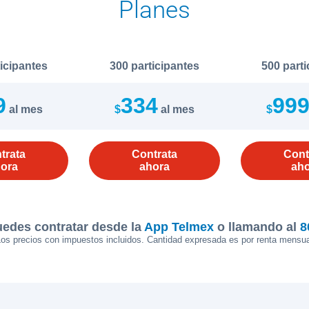
Planes
ticipantes
300 participantes
500 parti
9
334
99
al mes
$
al mes
$
trata
Contrata
Cont
ora
ahora
ah
edes contratar desde la
App Telmex
o llamando al
8
os precios con impuestos incluidos. Cantidad expresada es por renta mensua