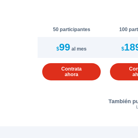
50 participantes
100 par
99
18
$
al mes
$
Contrata
Con
ahora
ah
También pu
L