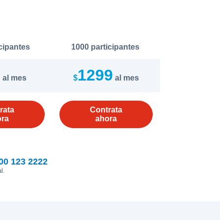
cipantes
1000 participantes
9
1299
al mes
$
al mes
rata
Contrata
ora
ahora
00 123 2222
l.