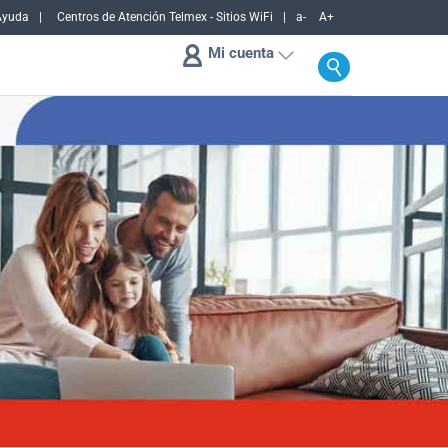
Ayuda
Centros de Atención Telmex - Sitios WiFi
a-
A+
Mi cuenta