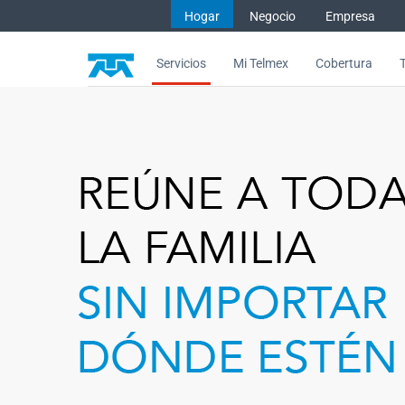
Saltar al contenido
Hogar
Negocio
Empresa
Servicios
Mi Telmex
Cobertura
Videoconferencia, conéctate de