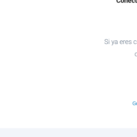
Conécta
Si ya eres 
Gu