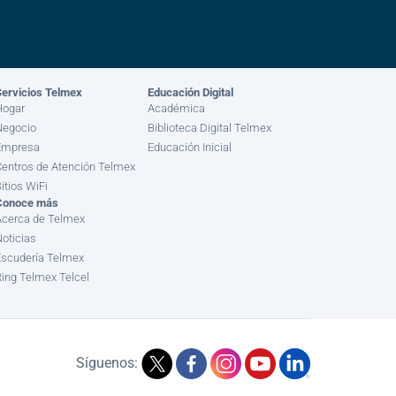
ervicios Telmex
Educación Digital
Hogar
Académica
Negocio
Biblioteca Digital Telmex
Empresa
Educación Inicial
entros de Atención Telmex
itios WiFi
Conoce más
Acerca de Telmex
oticias
scudería Telmex
ing Telmex Telcel
Síguenos: