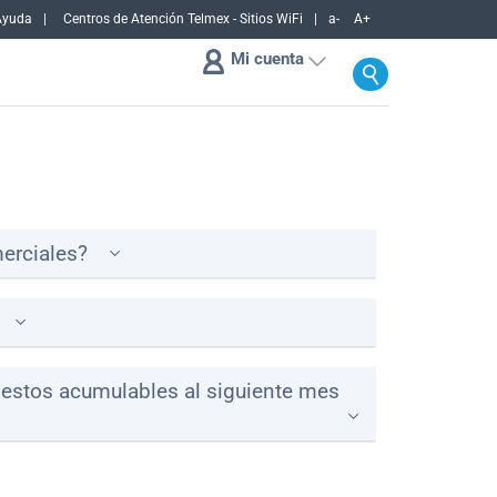
Ayuda
Centros de Atención Telmex - Sitios WiFi
a-
A+
Mi cuenta
merciales?
 estos acumulables al siguiente mes