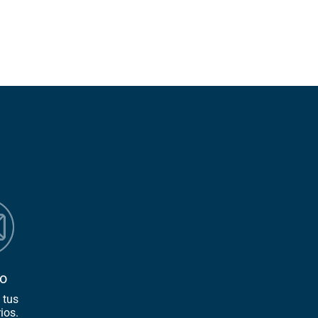
o
 tus
ios.