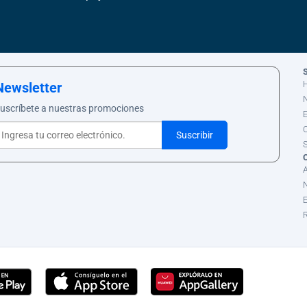
S
Newsletter
uscríbete a nuestras promociones
C
S
N
E
R