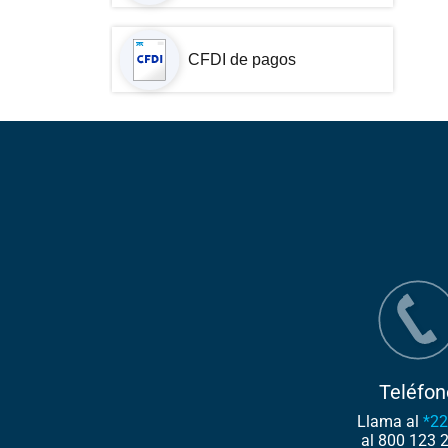
CFDI de pagos
Teléfon
Llama al
*2
al
800 123 