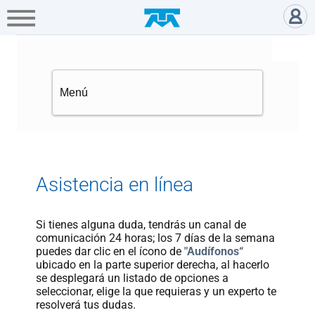
A+
Hogar
Negocio
Empresa
Gamers
Chatea con un ejecutivo Telmex
Servicios
Mi
Telmex
Cobertura
Asistencia en línea
Tienda
Si tienes alguna duda, tendrás un canal de
en
comunicación 24 horas; los 7 días de la semana
línea
puedes dar clic en el ícono de
"Audífonos“
ubicado en la parte superior derecha, al hacerlo
se desplegará un listado de opciones a
Portabilidad
seleccionar, elige la que requieras y un experto te
resolverá tus dudas.