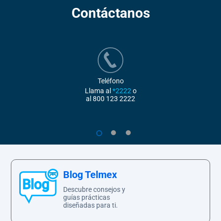
Contáctanos
Teléfono
Llama al
*2222
o
al
800 123 2222
1
2
3
Blog Telmex
Descubre consejos y
guías prácticas
diseñadas para ti.