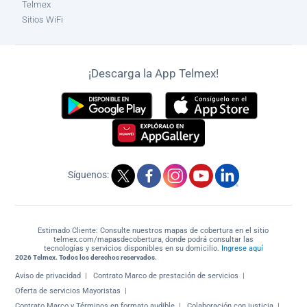
Telmex
Sitios WiFi
¡Descarga la App Telmex!
Síguenos:
Estimado Cliente: Consulte nuestros mapas de cobertura en el sitio
telmex.com/mapasdecobertura, donde podrá consultar las
tecnologías y servicios disponibles en su domicilio.
Ingrese aquí
2026 Telmex. Todos los derechos reservados.
Aviso de privacidad
Contrato Marco de prestación de servicios
Oferta de servicios Mayoristas
Contrato Marco y Términos en formato audible
Colaboración con justicia