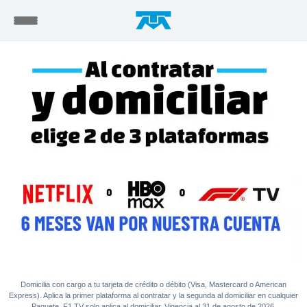
Domicilia con cargo a tu tarjeta de crédito o débito (Visa, Mastercard o American
Express). Aplica la primer plataforma al contratar y la segunda al domiciliar en cualquier
Paquete. F1 TV solo aplica al domiciliar. Vigencia al 31 de agosto de 2026.