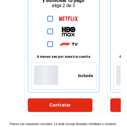
y domiciliar tu pago
elige 2 de 3
6 meses van por nuestra cuenta
6 me
Incluido
Contratar
¡Espera!
×
Precios con impuestos incluidos. La renta incluye llamadas ilimitadas a números