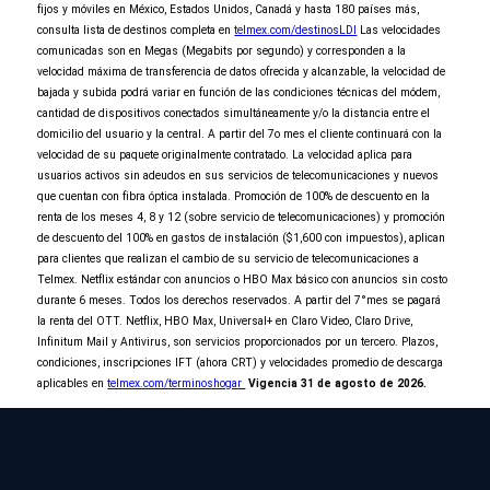
No seleccionaste ninguna promoción de
fijos y móviles en México, Estados Unidos, Canadá y hasta 180 países más,
entretenimiento
consulta lista de destinos completa en
telmex.com/destinosLDI
Las velocidades
comunicadas son en Megas (Megabits por segundo) y corresponden a la
Al Contratar
velocidad máxima de transferencia de datos ofrecida y alcanzable, la velocidad de
y domiciliar tu pago
bajada y subida podrá variar en función de las condiciones técnicas del módem,
elige 2 de 3
cantidad de dispositivos conectados simultáneamente y/o la distancia entre el
domicilio del usuario y la central. A partir del 7o mes el cliente continuará con la
velocidad de su paquete originalmente contratado. La velocidad aplica para
usuarios activos sin adeudos en sus servicios de telecomunicaciones y nuevos
que cuentan con fibra óptica instalada. Promoción de 100% de descuento en la
renta de los meses 4, 8 y 12 (sobre servicio de telecomunicaciones) y promoción
de descuento del 100% en gastos de instalación ($1,600 con impuestos), aplican
para clientes que realizan el cambio de su servicio de telecomunicaciones a
Telmex. Netflix estándar con anuncios o HBO Max básico con anuncios sin costo
6 meses van por nuestra cuenta
durante 6 meses. Todos los derechos reservados. A partir del 7°mes se pagará
la renta del OTT. Netflix, HBO Max, Universal+ en Claro Video, Claro Drive,
Continuar orden
Infinitum Mail y Antivirus, son servicios proporcionados por un tercero. Plazos,
condiciones, inscripciones IFT (ahora CRT) y velocidades promedio de descarga
aplicables en
telmex.com/terminoshogar
Vigencia 31 de agosto de 2026.