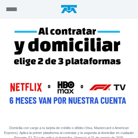
Domicilia con cargo a tu tarjeta de crédito o débito (Visa, Mastercard o American
Express). Aplica la primer plataforma al contratar y la segunda al domiciliar en cualquier
Paquete. F1 TV solo aplica al domiciliar. Vigencia al 31 de agosto de 2026.