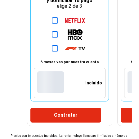
y domiciliar tu pago
elige 2 de 3
6 meses van por nuestra cuenta
6 me
Incluido
Contratar
¡Espera!
×
Precios con impuestos incluidos. La renta incluye llamadas ilimitadas a números