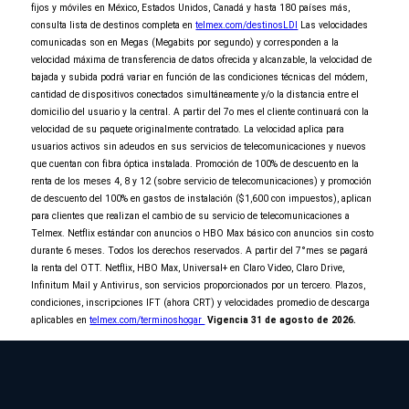
No seleccionaste ninguna promoción de
fijos y móviles en México, Estados Unidos, Canadá y hasta 180 países más,
entretenimiento
consulta lista de destinos completa en
telmex.com/destinosLDI
Las velocidades
comunicadas son en Megas (Megabits por segundo) y corresponden a la
Al Contratar
velocidad máxima de transferencia de datos ofrecida y alcanzable, la velocidad de
y domiciliar tu pago
bajada y subida podrá variar en función de las condiciones técnicas del módem,
elige 2 de 3
cantidad de dispositivos conectados simultáneamente y/o la distancia entre el
domicilio del usuario y la central. A partir del 7o mes el cliente continuará con la
velocidad de su paquete originalmente contratado. La velocidad aplica para
usuarios activos sin adeudos en sus servicios de telecomunicaciones y nuevos
que cuentan con fibra óptica instalada. Promoción de 100% de descuento en la
renta de los meses 4, 8 y 12 (sobre servicio de telecomunicaciones) y promoción
de descuento del 100% en gastos de instalación ($1,600 con impuestos), aplican
para clientes que realizan el cambio de su servicio de telecomunicaciones a
Telmex. Netflix estándar con anuncios o HBO Max básico con anuncios sin costo
6 meses van por nuestra cuenta
durante 6 meses. Todos los derechos reservados. A partir del 7°mes se pagará
la renta del OTT. Netflix, HBO Max, Universal+ en Claro Video, Claro Drive,
Continuar orden
Infinitum Mail y Antivirus, son servicios proporcionados por un tercero. Plazos,
condiciones, inscripciones IFT (ahora CRT) y velocidades promedio de descarga
aplicables en
telmex.com/terminoshogar
Vigencia 31 de agosto de 2026.