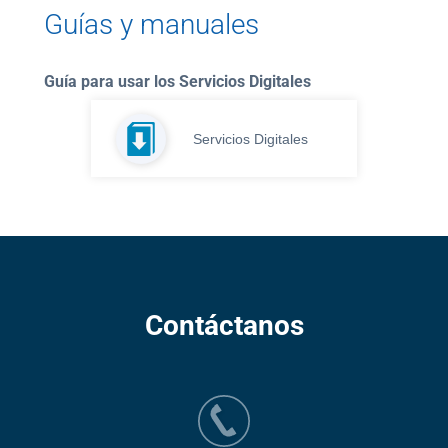
Guías y manuales
Paga
tu
Recibo
Guía para usar los Servicios Digitales
Servicios Digitales
Ayuda
Centros
de
Contáctanos
Atención
Telmex
-
Sitios
WiFi