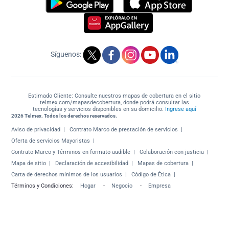
Síguenos:
Estimado Cliente: Consulte nuestros mapas de cobertura en el sitio
telmex.com/mapasdecobertura, donde podrá consultar las
tecnologías y servicios disponibles en su domicilio.
Ingrese aquí
2026 Telmex. Todos los derechos reservados.
Aviso de privacidad
Contrato Marco de prestación de servicios
Oferta de servicios Mayoristas
Contrato Marco y Términos en formato audible
Colaboración con justicia
Mapa de sitio
Declaración de accesibilidad
Mapas de cobertura
Carta de derechos mínimos de los usuarios
Código de Ética
Términos y Condiciones:
Hogar
-
Negocio
-
Empresa