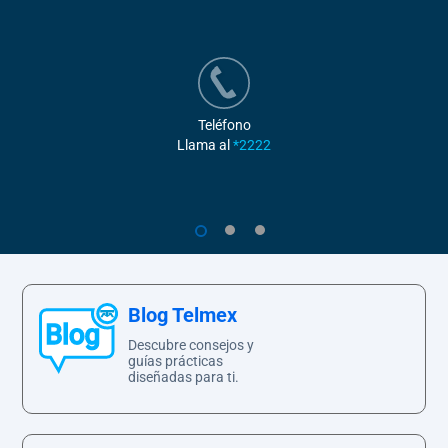
Teléfono
Llama al
*2222
1
2
3
Blog Telmex
Descubre consejos y
guías prácticas
diseñadas para ti.