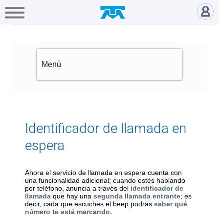
A+
Hogar
Negocio
Empresa
Gamers
Identificador de llamada en esp
Servicios
Mi
Telmex
Cobertura
Identificador de llamada en
espera
Tienda
en
línea
Ahora el servicio de llamada en espera cuenta con
una funcionalidad adicional; cuando estés hablando
por teléfono, anuncia a través del
identificador de
llamada
que hay una
segunda llamada entrante
; es
Portabilidad
decir, cada que escuches el beep podrás
saber qué
número te está marcando.