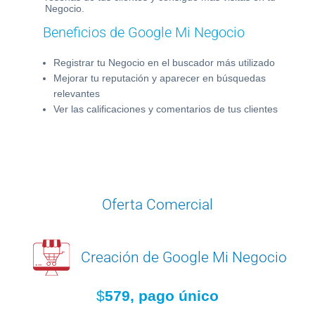
Negocio.
cio
Beneficios de Google Mi Negocio
Ca
Registrar tu Negocio en el buscador más utilizado
V
u
Mejorar tu reputación y aparecer en búsquedas
relevantes
rfil de
Ver las calificaciones y comentarios de tus clientes
O
1
2
Oferta Comercial
Creación de Google Mi Negocio
$
579, pago único