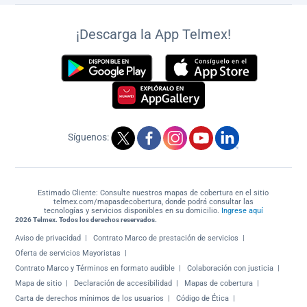
¡Descarga la App Telmex!
Síguenos:
Estimado Cliente: Consulte nuestros mapas de cobertura en el sitio
telmex.com/mapasdecobertura, donde podrá consultar las
tecnologías y servicios disponibles en su domicilio.
Ingrese aquí
2026 Telmex. Todos los derechos reservados.
Aviso de privacidad
Contrato Marco de prestación de servicios
Oferta de servicios Mayoristas
Contrato Marco y Términos en formato audible
Colaboración con justicia
Mapa de sitio
Declaración de accesibilidad
Mapas de cobertura
Carta de derechos mínimos de los usuarios
Código de Ética