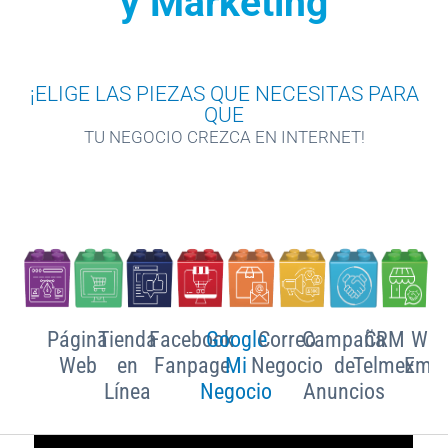
y Marketing
Paga
tu
Recibo
¡ELIGE LAS PIEZAS QUE NECESITAS PARA
QUE
TU NEGOCIO CREZCA EN INTERNET!
Ayuda
Centros
de
Atención
Página
Tienda
Facebook
Google
Correo
Campaña
CRM
Wha
Telmex
Web
en
Fanpage
Mi
Negocio
de
Telmex
Empr
-
Línea
Negocio
Anuncios
Sitios
WiFi