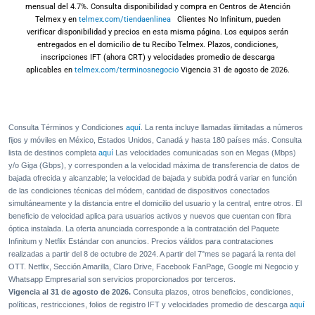
6 meses van por nuestra cuenta
mensual del 4.7%. Consulta disponibilidad y compra en Centros de Atención
Telmex y en
telmex.com/tiendaenlinea
Clientes No Infinitum, pueden
verificar disponibilidad y precios en esta misma página. Los equipos serán
Continuar orden
entregados en el domicilio de tu Recibo Telmex. Plazos, condiciones,
inscripciones IFT (ahora CRT) y velocidades promedio de descarga
aplicables en
telmex.com/terminosnegocio
Vigencia 31 de agosto de 2026.
Consulta Términos y Condiciones
aquí
. La renta incluye llamadas ilimitadas a números
fijos y móviles en México, Estados Unidos, Canadá y hasta 180 países más. Consulta
lista de destinos completa
aquí
Las velocidades comunicadas son en Megas (Mbps)
y/o Giga (Gbps), y corresponden a la velocidad máxima de transferencia de datos de
bajada ofrecida y alcanzable; la velocidad de bajada y subida podrá variar en función
de las condiciones técnicas del módem, cantidad de dispositivos conectados
simultáneamente y la distancia entre el domicilio del usuario y la central, entre otros. El
beneficio de velocidad aplica para usuarios activos y nuevos que cuentan con fibra
óptica instalada. La oferta anunciada corresponde a la contratación del Paquete
Infinitum y Netflix Estándar con anuncios. Precios válidos para contrataciones
realizadas a partir del 8 de octubre de 2024. A partir del 7°mes se pagará la renta del
OTT. Netflix, Sección Amarilla, Claro Drive, Facebook FanPage, Google mi Negocio y
Whatsapp Empresarial son servicios proporcionados por terceros.
Vigencia al 31 de agosto de 2026.
Consulta plazos, otros beneficios, condiciones,
políticas, restricciones, folios de registro IFT y velocidades promedio de descarga
aquí