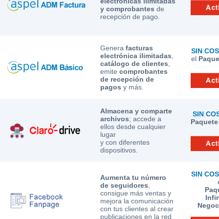
electrónicas ilimitadas
y comprobantes
de
recepción de pago.
Genera
facturas
SIN CO
electrónica ilimitadas
,
el
Paque
catálogo de clientes
,
emite
comprobantes
de recepción de
pagos
y más.
Almacena y comparte
SIN CO
archivos
; accede a
Paquete 
ellos desde cualquier
lugar
y con diferentes
dispositivos.
SIN CO
Aumenta tu número
de seguidores
,
Paq
consigue más ventas y
Infi
mejora la comunicación
Negoc
con tus clientes al crear
publicaciones en la red