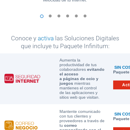
de un correo electrónico personalizado.
clientes de forma rápida y segura.
velocidad de tu internet.
Telmex te ofrece.
y estable.
Web.
1
2
3
4
5
6
Conoce y
activa
las Soluciones Digitales
que incluye tu Paquete Infinitum:
Aumenta la
productividad de tus
SIN CO
colaboradores
evitando
Paquete 
el acceso
a páginas de ocio y
juegos
mientras
mantienes el control
de las aplicaciones y
sitios web que visitan.
Mantente comunicado
SIN CO
con tus clientes y
Paquete 
proveedores a través de
tu
correo