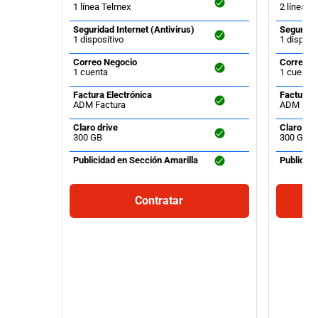
1 línea Telmex
2 líneas 
Seguridad Internet (Antivirus)
Seguridad
1 dispositivo
1 disposi
Correo Negocio
Correo N
1 cuenta
1 cuenta
Factura Electrónica
Factura E
ADM Factura
ADM Fact
Claro drive
Claro dri
300 GB
300 GB
Publicidad en Sección Amarilla
Publicida
Contratar