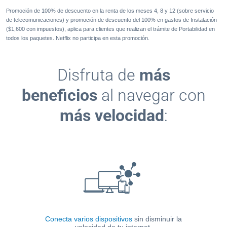
Promoción de 100% de descuento en la renta de los meses 4, 8 y 12 (sobre servicio
de telecomunicaciones) y promoción de descuento del 100% en gastos de Instalación
($1,600 con impuestos), aplica para clientes que realizan el trámite de Portabilidad en
todos los paquetes. Netflix no participa en esta promoción.
Disfruta de
más
beneficios
al navegar con
más velocidad
:
Accede
Comunícate con tus clientes y tu equipo
Administra tu Negocio
Da a conocer tus servicios
Descarga y comparte archivos
Conecta varios dispositivos
a sistemas de seguridad de
con las herramientas que
con tu propia Página
sin disminuir la
con tu equipo y
forma remota
a través