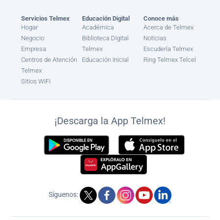
Servicios Telmex
Educación Digital
Conoce más
Hogar
Académica
Acerca de Telmex
Negocio
Biblioteca Digital
Noticias
Empresa
Telmex
Escudería Telmex
Centros de Atención
Educación Inicial
Ring Telmex Telcel
Telmex
Sitios WiFi
¡Descarga la App Telmex!
Síguenos: