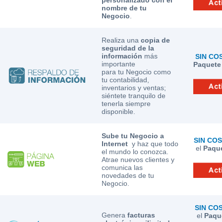
personalizado con el
nombre de tu
Negocio
.
Realiza una
copia de
seguridad de la
información
más
SIN CO
importante
Paquete 
para tu Negocio como
tu contabilidad,
inventarios y ventas;
siéntete tranquilo de
tenerla siempre
disponible.
Sube tu Negocio a
SIN CO
Internet
y haz que todo
el
Paqu
el mundo lo conozca.
Atrae nuevos clientes y
comunica las
novedades de tu
Negocio.
SIN CO
Genera
facturas
el
Paqu