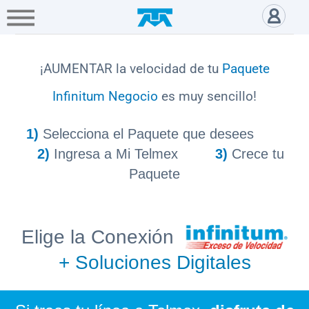
A+
Hogar
Negocio
Empresa
Gamers
Aumenta tu velocidad Infinitu
Servicios
¡AUMENTAR la velocidad de tu
Paquete
Infinitum Negocio
es muy sencillo!
Mi
Telmex
1)
Selecciona el Paquete que desees
2)
Ingresa a Mi Telmex
3)
Crece tu
Cobertura
Paquete
Tienda
en
Elige la Conexión
línea
+ Soluciones Digitales
Portabilidad