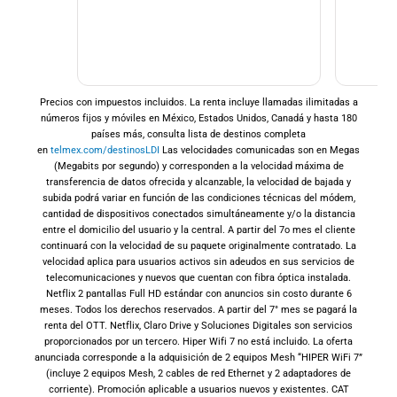
Precios con impuestos incluidos. La renta incluye llamadas ilimitadas a
×
números fijos y móviles en México, Estados Unidos, Canadá y hasta 180
¡Espera!
países más, consulta lista de destinos completa
en
telmex.com/destinosLDI
Las velocidades comunicadas son en Megas
(Megabits por segundo) y corresponden a la velocidad máxima de
No seleccionaste ninguna promoción de
transferencia de datos ofrecida y alcanzable, la velocidad de bajada y
entretenimiento
subida podrá variar en función de las condiciones técnicas del módem,
Al Contratar
cantidad de dispositivos conectados simultáneamente y/o la distancia
Domicíliate y
entre el domicilio del usuario y la central. A partir del 7o mes el cliente
continuará con la velocidad de su paquete originalmente contratado. La
Elige 2 de 3
velocidad aplica para usuarios activos sin adeudos en sus servicios de
telecomunicaciones y nuevos que cuentan con fibra óptica instalada.
Netflix 2 pantallas Full HD estándar con anuncios sin costo durante 6
meses. Todos los derechos reservados. A partir del 7° mes se pagará la
renta del OTT. Netflix, Claro Drive y Soluciones Digitales son servicios
proporcionados por un tercero. Hiper Wifi 7 no está incluido. La oferta
anunciada corresponde a la adquisición de 2 equipos Mesh “HIPER WiFi 7”
(incluye 2 equipos Mesh, 2 cables de red Ethernet y 2 adaptadores de
corriente). Promoción aplicable a usuarios nuevos y existentes. CAT