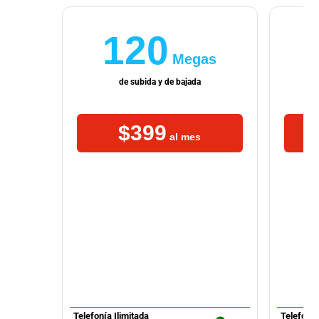
120
Megas
de subida y de bajada
$399
al mes
Telefonía Ilimitada
Telefonía