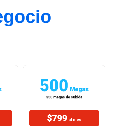
egocio
500
s
Megas
350 megas de subida
$799
al mes