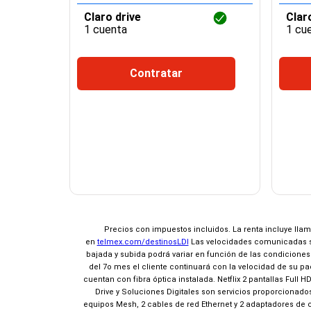
Claro drive
Clar
1 cuenta
1 cu
Contratar
¡Espera!
×
Precios con impuestos incluidos. La renta incluye lla
en
telmex.com/destinosLDI
Las velocidades comunicadas so
No seleccionaste ninguna promoción de
bajada y subida podrá variar en función de las condiciones 
entretenimiento
del 7o mes el cliente continuará con la velocidad de su p
Al Contratar
cuentan con fibra óptica instalada. Netflix 2 pantallas Full 
Domicíliate y
Drive y Soluciones Digitales son servicios proporcionados
Elige 2 de 3
equipos Mesh, 2 cables de red Ethernet y 2 adaptadores de c