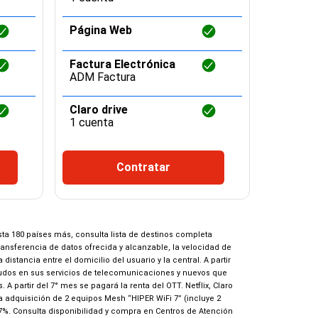
Página Web
Página
Factura Electrónica
Factura
ADM Factura
ADM Fa
Claro drive
Claro d
1 cuenta
1 cuent
Contratar
ta 180 países más, consulta lista de destinos completa
sferencia de datos ofrecida y alcanzable, la velocidad de
tancia entre el domicilio del usuario y la central. A partir
deudos en sus servicios de telecomunicaciones y nuevos que
A partir del 7° mes se pagará la renta del OTT. Netflix, Claro
la adquisición de 2 equipos Mesh “HIPER WiFi 7” (incluye 2
.7%. Consulta disponibilidad y compra en Centros de Atención