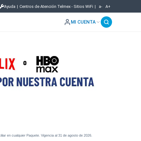
Ayuda
|
Centros de Atención Telmex - Sitios WiFi
|
a-
A+
MI CUENTA
ciliar en cualquier Paquete. Vigencia al 31 de agosto de 2026.