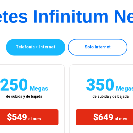
tes Infinitum N
Telefonía + Internet
Solo Internet
250
350
Megas
Mega
de subida y de bajada
de subida y de bajada
$549
$649
al mes
al mes