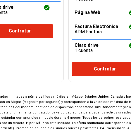
o drive
enta
Página Web
Factura Electrónica
Contratar
ADM Factura
Claro drive
1 cuenta
Contratar
madas ilimitadas a números fijos y móviles en México, Estados Unidos, Canadá y has
n en Megas (Megabits por segundo) y corresponden a la velocidad máxima de tran
técnicas del módem, cantidad de dispositivos conectados simultáneamente y/o la dis
aquete originalmente contratado. La velocidad aplica para usuarios activos sin a
HD estándar con anuncios sin costo durante 6 meses. Todos los derechos reservados. 
 por un tercero. Hiper Wifi 7 no está incluido. La oferta anunciada corresponde a 
orriente). Promoción aplicable a usuarios nuevos y existentes. CAT mensual del 4