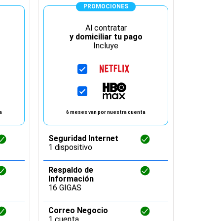
PROMOCIONES
Al contratar
y domiciliar tu pago
y 
Incluye
a
6 meses van por nuestra cuenta
6 me
Seguridad Internet
Segurid
1 dispositivo
1 dispos
Respaldo de
Respald
Información
Informa
16 GIGAS
16 GIGA
Correo Negocio
Correo
1 cuenta
1 cuent