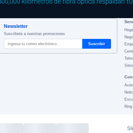
00,000 kilómetros de fibra óptica respaldan tu 
Ser
Newsletter
Hoga
Suscríbete a nuestras promociones
Nego
Emp
Cent
Telm
Sitio
Con
Acer
Noti
Escu
Ring
Sí