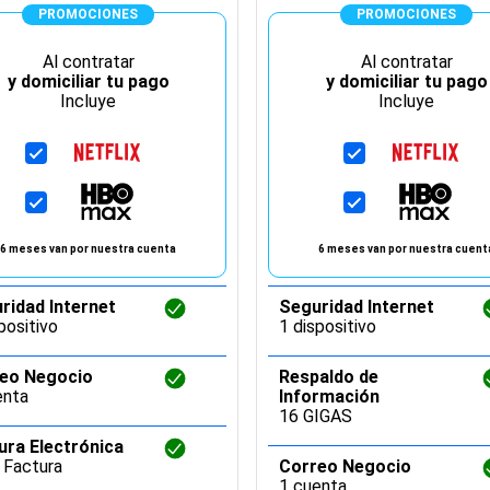
PROMOCIONES
PROMOCIONES
Al contratar
Al contratar
y domiciliar tu pago
y domiciliar tu pago
Incluye
Incluye
6 meses van por nuestra cuenta
6 meses van por nuestra cuent
ridad Internet
Seguridad Internet
positivo
1 dispositivo
eo Negocio
Respaldo de
enta
Información
16 GIGAS
ura Electrónica
Factura
Correo Negocio
1 cuenta