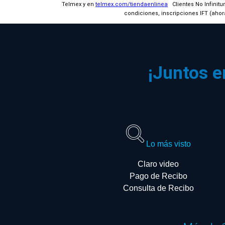
Telmex y en
telmex.com/tiendaenlinea
Clientes No Infinitu
condiciones, inscripciones IFT (aho
¡Juntos e
6 meses van por nuestra cuenta
Continuar orden
Lo más visto
Claro video
Pago de Recibo
Consulta de Recibo