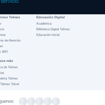
servicio.
vicios Telmex
Educación Digital
r
Académica
cio
Biblioteca Digital Telmex
resa
Educación Inicial
ros de Atención
ex
s WiFi
oce más
ca de Telmex
cias
dería Telmex
 Telmex Telcel
guenos: