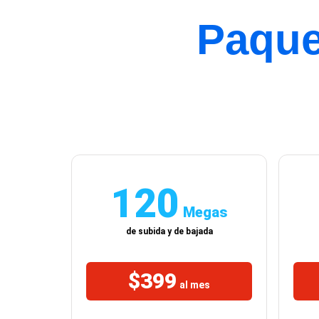
Paque
120
Megas
de subida y de bajada
$399
al mes