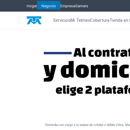
Hogar
Negocio
Empresa
Gamers
Servicios
Mi Telmex
Cobertura
Tienda en 
Domicilia con cargo a tu tarjeta de crédito o débito (Visa, M