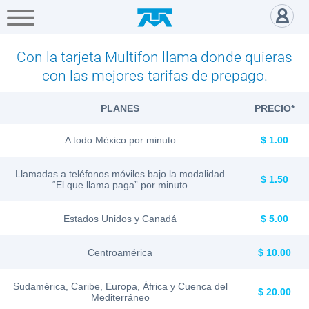
A+
Hogar
Negocio
Empresa
Gamers
Tabla Multifon - Hogar
Servicios
Con la tarjeta Multifon llama donde quieras
con las mejores tarifas de prepago.
Mi
PLANES
PRECIO*
Telmex
A todo México por minuto
$ 1.00
Cobertura
Llamadas a teléfonos móviles bajo la modalidad
$ 1.50
“El que llama paga” por minuto
Tienda
Estados Unidos y Canadá
$ 5.00
en
línea
Centroamérica
$ 10.00
Portabilidad
Sudamérica, Caribe, Europa, África y Cuenca del
$ 20.00
Mediterráneo