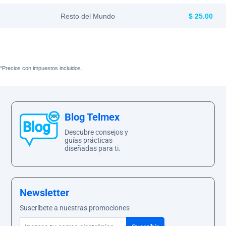
Paga
Resto del Mundo
$ 25.00
tu
Recibo
*Precios con impuestos incluidos.
Ayuda
Blog Telmex
Descubre consejos y
guías prácticas
Centros
diseñadas para ti.
de
Atención
Telmex
-
Newsletter
Sitios
WiFi
Suscríbete a nuestras promociones