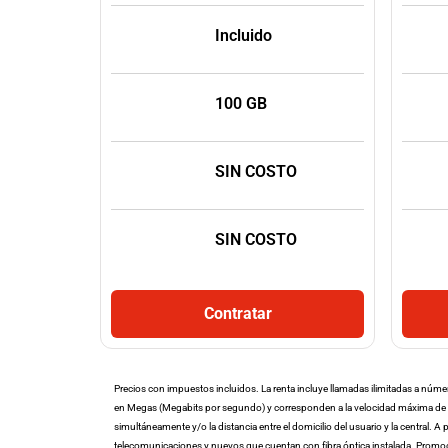
Incluido
100 GB
SIN COSTO
SIN COSTO
Contratar
Precios con impuestos incluidos. La renta incluye llamadas ilimitadas a núm
en Megas (Megabits por segundo) y corresponden a la velocidad máxima de tra
¡Espera!
simultáneamente y/o la distancia entre el domicilio del usuario y la central. 
telecomunicaciones y nuevos que cuentan con fibra óptica instalada. Promoc