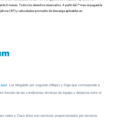
ante 6 meses. Todos los derechos reservados. A partir del 7°mes se pagará la
FT (ahora CRT) y velocidades promedio de descarga aplicables en
a
aquí
. Los Megabits por segundo (Mbps) y Giga que corresponde a
n función de las condiciones técnicas de equipo y distancia entre el
ro video y Claro drive son servicios proporcionados por terceros.