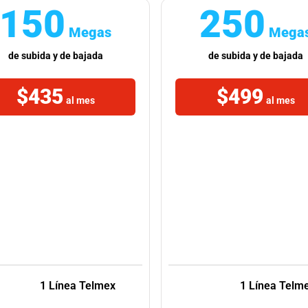
150
250
Megas
Mega
de subida y de bajada
de subida y de bajada
$435
$499
al mes
al mes
1 Línea Telmex
1 Línea Telm