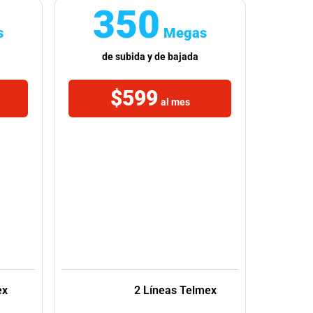
350
s
Megas
de subida y de bajada
3
$599
al mes
ex
2 Líneas Telmex