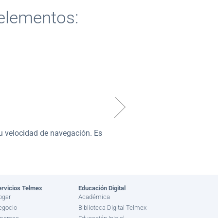
elementos:
u velocidad de navegación. Es
idrios, espejos y aparatos
ervicios Telmex
Educación Digital
ogar
Académica
egocio
Biblioteca Digital Telmex