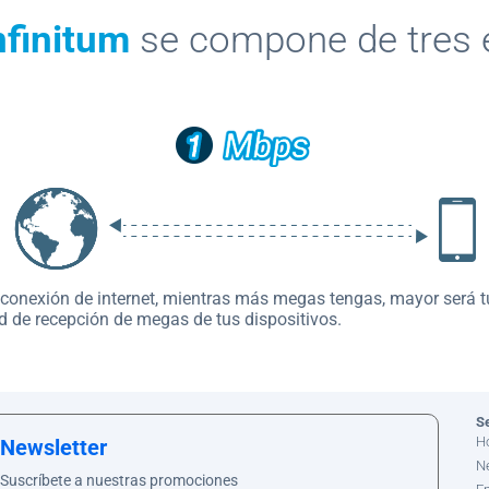
nfinitum
se compone de tres 
 conexión de internet, mientras más megas tengas, mayor será t
 tu señal y varía dependiendo del acomodo de tu casa; paredes, v
outer para enviar la señal de forma constante.
d de recepción de megas de tus dispositivos.
rencia en tu Módem.
S
H
Newsletter
N
Suscríbete a nuestras promociones