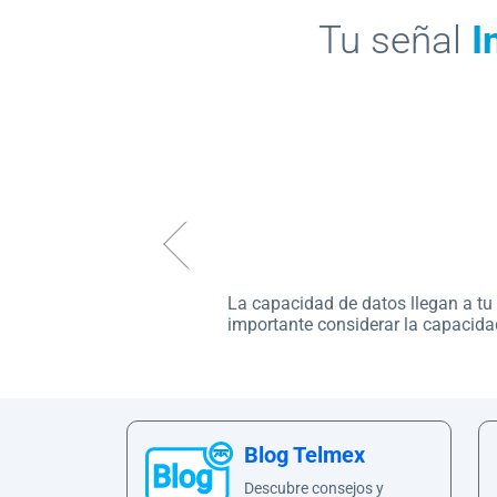
Tu señal
I
La capacidad de datos llegan a tu
Es la distancia que puede recorrer
Es la capacidad de tu Módem y/o R
importante considerar la capacida
eléctronicos pueden crear interfe
Blog Telmex
Descubre consejos y