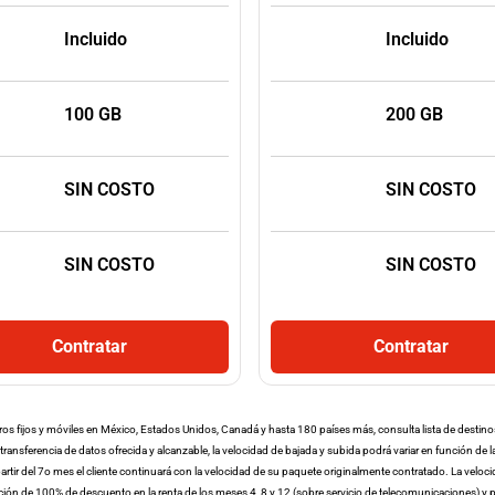
Incluido
Incluido
100 GB
200 GB
SIN COSTO
SIN COSTO
SIN COSTO
SIN COSTO
Contratar
Contratar
eros fijos y móviles en México, Estados Unidos, Canadá y hasta 180 países más, consulta lista de desti
×
nsferencia de datos ofrecida y alcanzable, la velocidad de bajada y subida podrá variar en función de
A partir del 7o mes el cliente continuará con la velocidad de su paquete originalmente contratado. La velo
ión de 100% de descuento en la renta de los meses 4, 8 y 12 (sobre servicio de telecomunicaciones) 