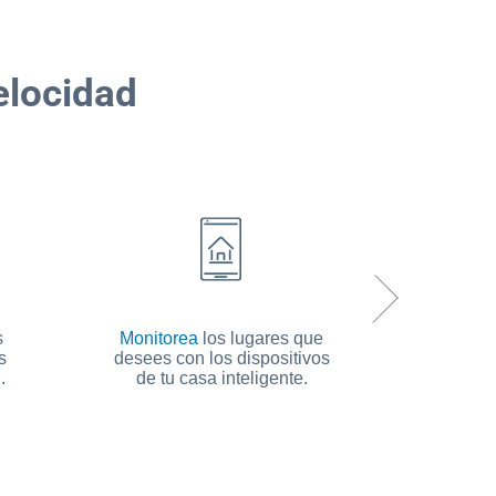
elocidad
s
Monitorea
los lugares que
Realiz
s
desees con los dispositivos
diferente
.
de tu casa inteligente.
sin