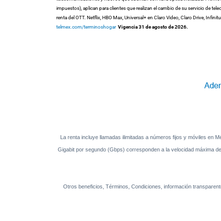
impuestos), aplican para clientes que realizan el cambio de su servicio de 
No seleccionaste ninguna promoción de
entretenimiento
renta del OTT. Netflix, HBO Max, Universal+ en Claro Video, Claro Drive, Infi
telmex.com/terminoshogar
Vigencia 31 de agosto de 2026.
Al Contratar
y domiciliar tu pago
elige 2 de 3
La renta incluye llamadas ilimitadas a números fijos y móviles en
6 meses van por nuestra cuenta
Gigabit por segundo (Gbps) corresponden a la velocidad máxima de tr
Continuar orden
Otros beneficios, Términos, Condiciones, información transpare