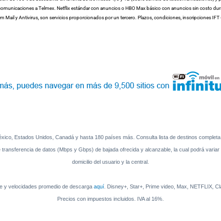
telecomunicaciones a Telmex. Netflix estándar con anuncios o HBO Max básico con anuncios sin costo dur
nitum Mail y Antivirus, son servicios proporcionados por un tercero. Plazos, condiciones, inscripciones I
 México, Estados Unidos, Canadá y hasta 180 países más. Consulta lista de destinos complet
ansferencia de datos (Mbps y Gbps) de bajada ofrecida y alcanzable, la cual podrá variar e
domicilio del usuario y la central.
nte y velocidades promedio de descarga
aquí
. Disney+, Star+, Prime video, Max, NETFLIX, Cla
Precios con impuestos incluidos. IVA al 16%.