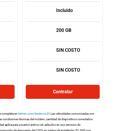
Incluido
200 GB
SIN COSTO
SIN COSTO
Contratar
nos completa en
telmex.com/destinosLDI
Las velocidades comunicadas son
 las condiciones técnicas del módem, cantidad de dispositivos conectados
cidad aplica para usuarios activos sin adeudos en sus servicios de
y promoción de descuento del 100% en gastos de instalación ($1,600 con