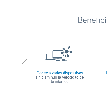
Benefic
amadas
a
Conecta varios dispositivos
del mundo,
sin disminuir la velocidad de
nes.
tu internet.