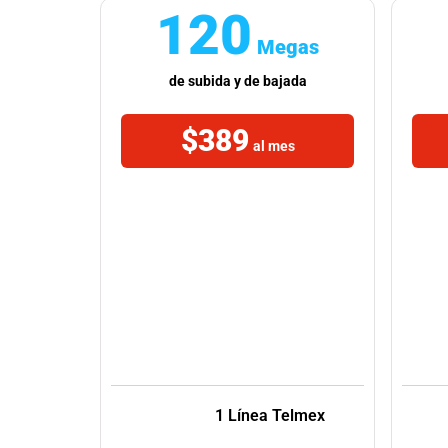
120
Megas
de subida y de bajada
$389
al mes
1 Línea Telmex