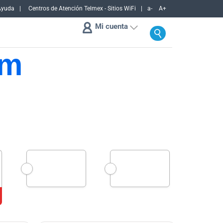
Ayuda
Centros de Atención Telmex - Sitios WiFi
a-
A+
Mi cuenta
um