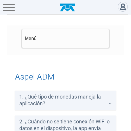
A+
Hogar
Negocio
Empresa
Gamers
Aspel ADM - Asistencia
Servicios
Mi
Telmex
Cobertura
Aspel ADM
Tienda
en
1. ¿Qué tipo de monedas maneja la
línea
aplicación?
Portabilidad
2. ¿Cuándo no se tiene conexión WiFi o
datos en el dispositivo, la app envía