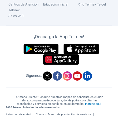
Centros de Atención
Educación Inicial
Ring Telmex Telcel
Telmex
Sitios WiFi
¡Descarga la App Telmex!
Síguenos:
Estimado Cliente: Consulte nuestros mapas de cobertura en el sitio
telmex.com/mapasdecobertura, donde podrá consultar las
tecnologías y servicios disponibles en su domicilio.
Ingrese aquí
2026 Telmex. Todos los derechos reservados.
Aviso de privacidad
Contrato Marco de prestación de servicios