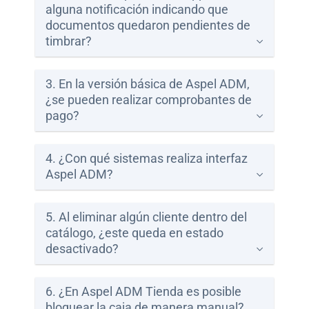
alguna notificación indicando que
Paga
documentos quedaron pendientes de
tu
timbrar?
Recibo
3. En la versión básica de Aspel ADM,
¿se pueden realizar comprobantes de
pago?
Ayuda
4. ¿Con qué sistemas realiza interfaz
Aspel ADM?
Centros
de
5. Al eliminar algún cliente dentro del
Atención
catálogo, ¿este queda en estado
Telmex
desactivado?
-
Sitios
WiFi
6. ¿En Aspel ADM Tienda es posible
bloquear la caja de manera manual?