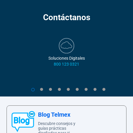
Contáctanos
Soluciones Digitales
800 123 0321
1
2
3
4
5
6
7
8
9
Blog Telmex
Descubre consejos y
guías prácticas