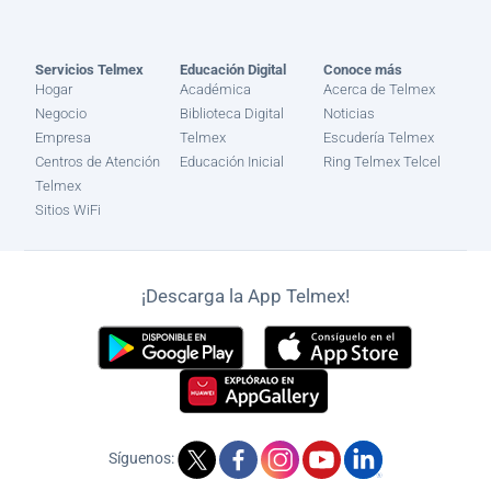
Servicios Telmex
Educación Digital
Conoce más
Hogar
Académica
Acerca de Telmex
Negocio
Biblioteca Digital
Noticias
Empresa
Telmex
Escudería Telmex
Centros de Atención
Educación Inicial
Ring Telmex Telcel
Telmex
Sitios WiFi
¡Descarga la App Telmex!
Síguenos: