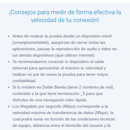
Paga
¡Consejos para medir de forma efectiva la
tu
velocidad de tu conexión!
Recibo
Antes de realizar la prueba desde un dispositivo móvil
(smartphone/tablet), asegúrate de cerrar todas las
aplicaciones, pausar la reproducción de audio y video en
tus demás dispositivos (que utilicen Internet).
Te recomendamos conectar tu dispositivo al cable
Ayuda
ethernet para aprovechar al máximo tu velocidad y
realizar un par de veces la prueba para tener mayor
confiabilidad.
Centros
Si tu módem es Doble Banda (tiene 2 nombres de red),
de
conéctate a la que tiene terminación _5 para que
Atención
disfrutes de una navegación más rápida.
Telmex
Los Megabits por segundo (Mbps) corresponde a la
-
velocidad máxima de transferencia de datos (Mbps), la
Sitios
cual podrá variar en función de las condiciones técnicas
WiFi
de equipo, distancia entre el domicilio del usuario y la