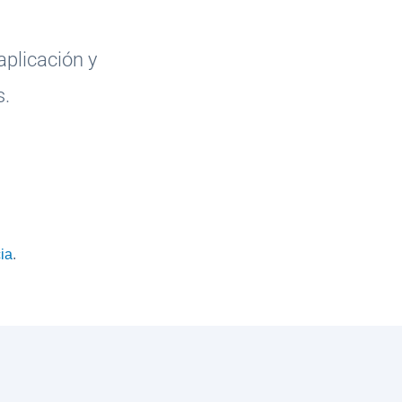
aplicación y
s.
ia
.