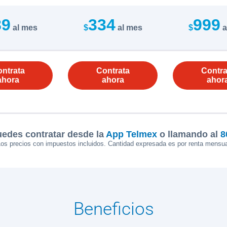
89
334
999
al mes
$
al mes
$
a
ntrata
Contrata
Contra
ahora
ahora
ahor
edes contratar desde la
App Telmex
o llamando al
8
os precios con impuestos incluidos. Cantidad expresada es por renta mensua
Beneficios