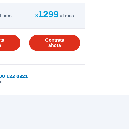
1299
l mes
$
al mes
ta
Contrata
a
ahora
00 123 0321
l.