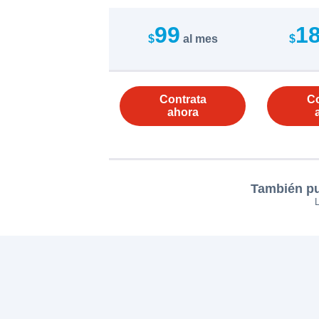
99
1
$
al mes
$
Contrata
Co
ahora
También pu
L