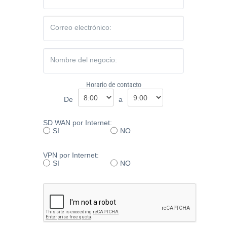
Paga
tu
Correo electrónico:
Recibo
Nombre del negocio:
Horario de contacto
De
a
Ayuda
SD WAN por Internet:
SI
NO
Centros
de
VPN por Internet:
SI
NO
Atención
Telmex
-
Sitios
WiFi