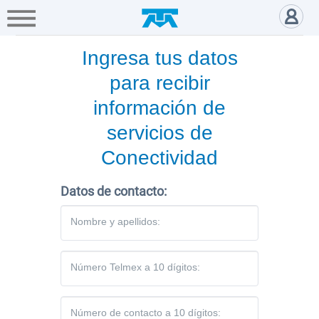
A+
Hogar
Negocio
Empresa
Gamers
Servicio de Conectividad - Neg
Ingresa tus datos
Servicios
para recibir
Mi
información de
Telmex
servicios de
Conectividad
Cobertura
Datos de contacto:
Tienda
Nombre y apellidos:
en
línea
Número Telmex a 10 dígitos:
Portabilidad
Número de contacto a 10 dígitos: