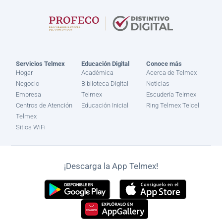
Servicios Telmex
Educación Digital
Conoce más
Hogar
Académica
Acerca de Telmex
Negocio
Biblioteca Digital
Noticias
Empresa
Telmex
Escudería Telmex
Centros de Atención
Educación Inicial
Ring Telmex Telcel
Telmex
Sitios WiFi
¡Descarga la App Telmex!