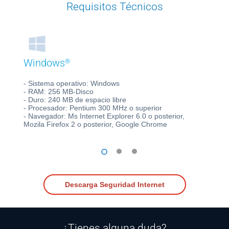
Requisitos Técnicos
®
Windows
M
- Sistema operativo: Windows
- S
- RAM: 256 MB-Disco
- P
- Duro: 240 MB de espacio libre
- D
- Procesador: Pentium 300 MHz o superior
- Navegador: Ms Internet Explorer 6.0 o posterior,
Mozila Firefox 2 o posterior, Google Chrome
1
2
3
Descarga Seguridad Internet
¿Tienes alguna duda?