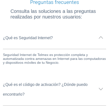
Preguntas frecuentes
Paga
Consulta las soluciones a las preguntas
tu
realizadas por nuestros usuarios:
Recibo
¿Qué es Seguridad Internet?
Ayuda
Seguridad Internet de Telmex es protección completa y
automatizada contra amenazas en Internet para las computadoras
y dispositivos móviles de tu Negocio.
Centros
de
Atención
Telmex
¿Qué es el código de activación? ¿Dónde puedo
-
encontrarlo?
Sitios
WiFi