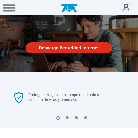
A+
Hogar
Negocio
Empresa
Gamers
Descarga seguridad internet -
Servicios
Mi
Descarga Seguridad Internet
Telmex
Cobertura
Tienda
Protege tu Negocio en tiempo real frente a
en
todo tipo de virus y amenazas.
línea
1
2
3
4
Portabilidad