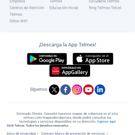
Empresa
Telmex
Escudería Telmex
Centros de Atención
Educación Inicial
Ring Telmex Telcel
Telmex
Sitios WiFi
¡Descarga la App Telmex!
Síguenos:
Estimado Cliente: Consulte nuestros mapas de cobertura en el sitio
telmex.com/mapasdecobertura, donde podrá consultar las
tecnologías y servicios disponibles en su domicilio.
Ingrese aquí
2026 Telmex. Todos los derechos reservados.
Aviso de privacidad
Contrato Marco de prestación de servicios