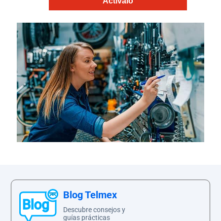
Actívalo
Paga
tu
Recibo
Ayuda
Centros
de
Atención
Telmex
-
Sitios
Blog Telmex
WiFi
Descubre consejos y
guías prácticas