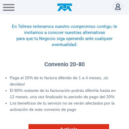
A+
Hogar
Negocio
Empresa
Gamers
Apoyo Contingencia Negocio 2
Servicios
En Telmex reiteramos nuestro compromiso contigo; te
invitamos a conocer nuestras alternativas
para que tu Negocio siga operando ante cualquier
Mi
eventualidad:
Telmex
Convenio 20-80
Cobertura
Paga el 20% de tu factura diferido de 1 a 4 meses, ¡tú
decides!
Tienda
El 80% restante de tu facturación podrás diferirla hasta en
en
12 meses, una vez finalizado tu periodo de pago del 20%
línea
Los beneficios de tu servicio no se verán afectados por la
activación de este convenio de pago
Portabilidad