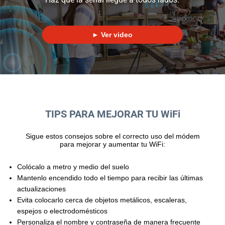
Paga
tu
► Ver video
Recibo
Ayuda
TIPS PARA MEJORAR TU WiFi
Sigue estos consejos sobre el correcto uso del módem
Centros
para mejorar y aumentar tu WiFi:
de
Atención
Colócalo a metro y medio del suelo
Telmex
Mantenlo encendido todo el tiempo para recibir las últimas
-
actualizaciones
Sitios
Evita colocarlo cerca de objetos metálicos, escaleras,
WiFi
espejos o electrodomésticos
Personaliza el nombre y contraseña de manera frecuente