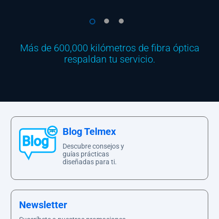
1
2
3
Más de 600,000 kilómetros de fibra óptica
respaldan tu servicio.
Blog Telmex
Descubre consejos y
guías prácticas
diseñadas para ti.
Newsletter