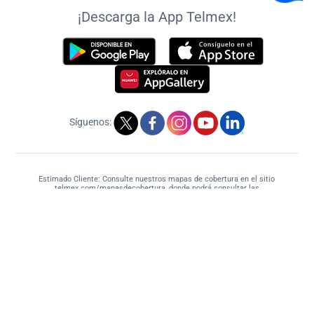
¡Descarga la App Telmex!
Síguenos:
Estimado Cliente: Consulte nuestros mapas de cobertura en el sitio
telmex.com/mapasdecobertura, donde podrá consultar las
tecnologías y servicios disponibles en su domicilio.
Ingrese aquí
2026 Telmex. Todos los derechos reservados.
Aviso de privacidad
Contrato Marco de prestación de servicios
Oferta de servicios Mayoristas
Contrato Marco y Términos en formato audible
Colaboración con justicia
Mapa de sitio
Declaración de accesibilidad
Mapas de cobertura
Carta de derechos mínimos de los usuarios
Código de Ética
Términos y Condiciones:
Hogar
-
Negocio
-
Empresa