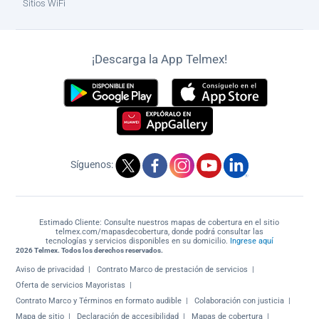
Sitios WiFi
¡Descarga la App Telmex!
Síguenos:
Estimado Cliente: Consulte nuestros mapas de cobertura en el sitio
telmex.com/mapasdecobertura, donde podrá consultar las
tecnologías y servicios disponibles en su domicilio.
Ingrese aquí
2026 Telmex. Todos los derechos reservados.
Aviso de privacidad
Contrato Marco de prestación de servicios
Oferta de servicios Mayoristas
Contrato Marco y Términos en formato audible
Colaboración con justicia
Mapa de sitio
Declaración de accesibilidad
Mapas de cobertura