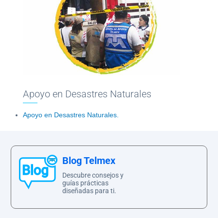
Ayuda
Centros
Apoyo en Desastres Naturales
de
Atención
Apoyo en Desastres Naturales.
Telmex
-
Sitios
WiFi
Blog Telmex
Descubre consejos y
guías prácticas
diseñadas para ti.