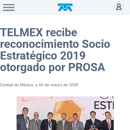
A+
Hogar
Negocio
Empresa
Gamers
TELMEX recibe reconocimiento
Acerca
de
TELMEX recibe
reconocimiento Socio
Directivos
Estratégico 2019
otorgado por PROSA
Prensa
Ciudad de México, a 04 de marzo de 2020.
Educación
Digital
Fundación
Carlos
Slim