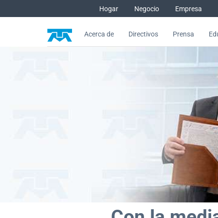
Saltar al contenido
Hogar
Negocio
Empresa
Acerca de
Directivos
Prensa
Edu
Con la mediación de la STPS y 
Con la medi