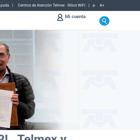
Ayuda
Centros de Atención Telmex - Sitios WiFi
a-
A+
Mi cuenta
o de Telefonistas alcanzan acue
RL, Telmex y