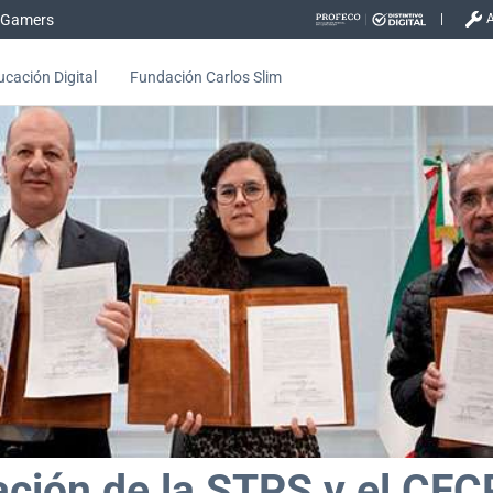
Gamers
cación Digital
Fundación Carlos Slim
el CFCRL, Telmex y el Sindicat
ación de la STPS y el CFC