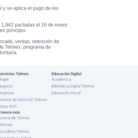
 y se aplica el pago de los
s 1,942 pactadas el 16 de enero
en principio.
rcado, ventas, retención de
o de Telmex; programa de
untaria.
ervicios Telmex
Educación Digital
Hogar
Académica
Negocio
Biblioteca Digital Telmex
Empresa
Educación Inicial
entros de Atención Telmex
itios WiFi
Conoce más
Acerca de Telmex
oticias
scudería Telmex