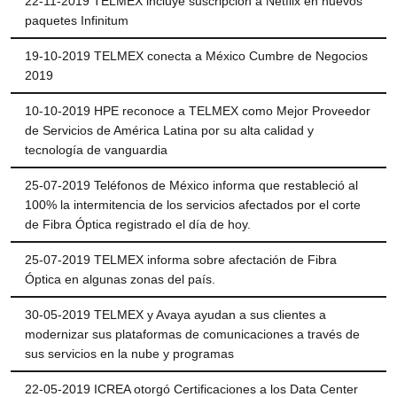
22-11-2019 TELMEX incluye suscripción a Netflix en nuevos
paquetes Infinitum
19-10-2019 TELMEX conecta a México Cumbre de Negocios
2019
Ayuda
10-10-2019 HPE reconoce a TELMEX como Mejor Proveedor
de Servicios de América Latina por su alta calidad y
tecnología de vanguardia
Centros
25-07-2019 Teléfonos de México informa que restableció al
de
100% la intermitencia de los servicios afectados por el corte
Atención
de Fibra Óptica registrado el día de hoy.
Telmex
-
25-07-2019 TELMEX informa sobre afectación de Fibra
Sitios
Óptica en algunas zonas del país.
WiFi
30-05-2019 TELMEX y Avaya ayudan a sus clientes a
modernizar sus plataformas de comunicaciones a través de
sus servicios en la nube y programas
22-05-2019 ICREA otorgó Certificaciones a los Data Center