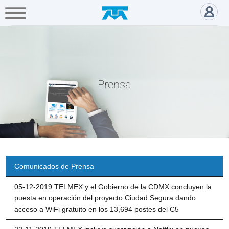
A+
Hogar
Negocio
Empresa
Gamers
Prensa 2019 - Acerca de Telm
Acerca
de
Prensa
Directivos
Prensa
Educación
Digital
Comunicados de Prensa
05-12-2019 TELMEX y el Gobierno de la CDMX concluyen la
puesta en operación del proyecto Ciudad Segura dando
Fundación
acceso a WiFi gratuito en los 13,694 postes del C5
Carlos
Slim