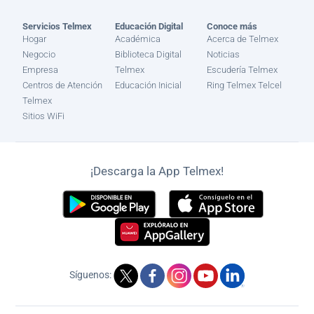
Servicios Telmex
Educación Digital
Conoce más
Hogar
Académica
Acerca de Telmex
Negocio
Biblioteca Digital
Noticias
Empresa
Telmex
Escudería Telmex
Centros de Atención
Educación Inicial
Ring Telmex Telcel
Telmex
Sitios WiFi
¡Descarga la App Telmex!
Síguenos: