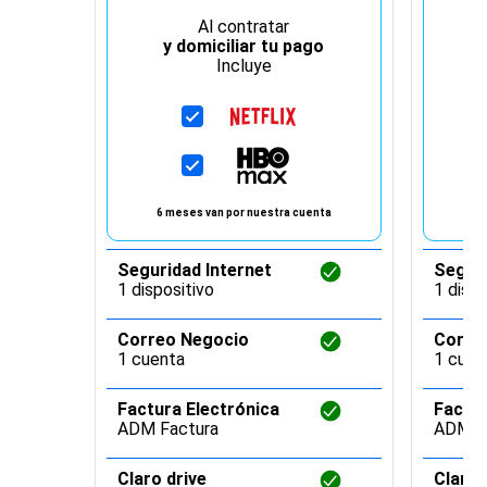
Al contratar
y domiciliar tu pago
Incluye
6 meses van por nuestra cuenta
6 
Seguridad Internet
Seguri
1 dispositivo
1 dispo
Correo Negocio
Corre
1 cuenta
1 cuen
Factura Electrónica
Factur
ADM Factura
ADM F
Claro drive
Claro 