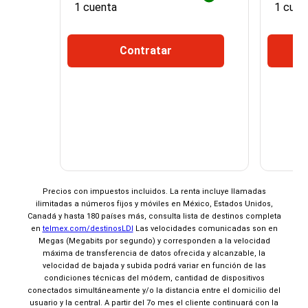
1 cuenta
1 cuen
Contratar
¡Espera!
×
Precios con impuestos incluidos. La renta incluye llamadas
ilimitadas a números fijos y móviles en México, Estados Unidos,
No seleccionaste ninguna promoción de
Canadá y hasta 180 países más, consulta lista de destinos completa
entretenimiento
en
telmex.com/destinosLDI
Las velocidades comunicadas son en
Al Contratar
Megas (Megabits por segundo) y corresponden a la velocidad
Domicíliate y
máxima de transferencia de datos ofrecida y alcanzable, la
Elige 2 de 3
velocidad de bajada y subida podrá variar en función de las
condiciones técnicas del módem, cantidad de dispositivos
conectados simultáneamente y/o la distancia entre el domicilio del
usuario y la central. A partir del 7o mes el cliente continuará con la