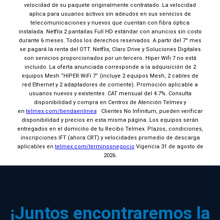
velocidad de su paquete originalmente contratado. La velocidad
aplica para usuarios activos sin adeudos en sus servicios de
telecomunicaciones y nuevos que cuentan con fibra óptica
instalada. Netflix 2 pantallas Full HD estándar con anuncios sin costo
durante 6 meses. Todos los derechos reservados. A partir del 7° mes
se pagará la renta del OTT. Netflix, Claro Drive y Soluciones Digitales
6 meses van por nuestra cuenta
son servicios proporcionados por un tercero. Hiper Wifi 7 no está
incluido. La oferta anunciada corresponde a la adquisición de 2
equipos Mesh “HIPER WiFi 7” (incluye 2 equipos Mesh, 2 cables de
Continuar orden
red Ethernet y 2 adaptadores de corriente). Promoción aplicable a
usuarios nuevos y existentes. CAT mensual del 4.7%. Consulta
disponibilidad y compra en Centros de Atención Telmex y
en
telmex.com/tiendaenlinea
Clientes No Infinitum, pueden verificar
disponibilidad y precios en esta misma página. Los equipos serán
entregados en el domicilio de tu Recibo Telmex. Plazos, condiciones,
inscripciones IFT (ahora CRT) y velocidades promedio de descarga
aplicables en
telmex.com/terminosnegocio
Vigencia 31 de agosto de
2026.
¡Juntos encontraremos la