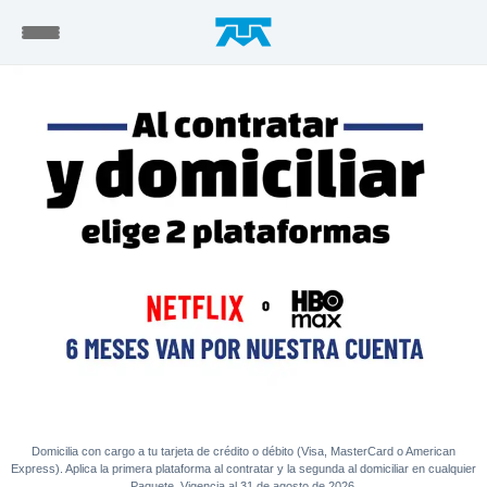
Domicilia con cargo a tu tarjeta de crédito o débito (Visa, MasterCard o American
Express). Aplica la primera plataforma al contratar y la segunda al domiciliar en cualquier
Paquete. Vigencia al 31 de agosto de 2026.