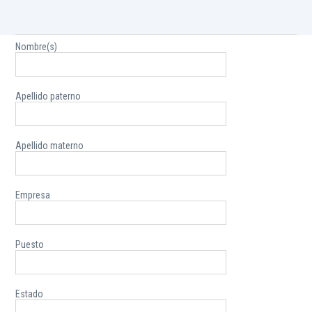
Envíe sus comentarios
Comentarios - Empresas
Ingrese sus datos:
Nombre(s)
Apellido paterno
Apellido materno
Empresa
Puesto
Estado