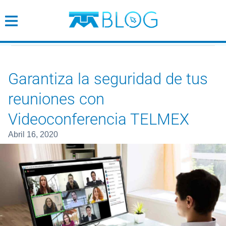
Garantiza la seguridad de tus
Cobertura
Wifi
Garantiza la seguridad de tus
reuniones con
Tendencias
Videoconferencia TELMEX
Emprendimiento
abril 16, 2020
Empresarial