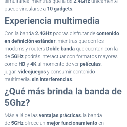
simultánea, mientras que la de
2.4GHz
únicamente
puede vincularse a
10 gadgets
.
Experiencia multimedia
Con la banda
2.4GHz
podrás disfrutar de
contenido
en definición estándar
, mientras que con los
módems y routers
Doble banda
que cuentan con la
de
5GHz
podrás interactuar con formatos mayores
como
HD
y
4K
al momento de ver
películas
,
jugar
videojuegos
y consumir contenido
multimedia,
sin interferencias
.
¿Qué más brinda la banda de
5Ghz?
Más allá de las
ventajas prácticas
, la banda
de
5GHz
ofrece un
mejor funcionamiento
en