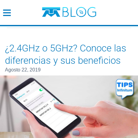
¿2.4GHz o 5GHz? Conoce las dif
Cobertura
Wifi
¿2.4GHz o 5GHz? Conoce las
diferencias y sus beneficios
Tendencias
agosto 22, 2019
Emprendimiento
Empresarial