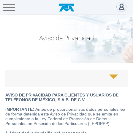
A+
Hogar
Negocio
Empresa
Gamers
Aviso de privacidad - Acerca d
Acerca
de
Aviso de Privacidad
Directivos
Prensa
Educación
AVISO DE PRIVACIDAD PARA CLIENTES Y USUARIOS DE
Digital
TELÉFONOS DE MÉXICO, S.A.B. DE C.V.
IMPORTANTE:
Antes de proporcionar sus datos personales lea
de forma detenida este Aviso de Privacidad que se emite en
Fundación
cumplimiento a la Ley Federal de Protección de Datos
Carlos
Personales en Posesión de los Particulares (LFPDPPP).
Slim
1. Identidad y domicilio del responsable