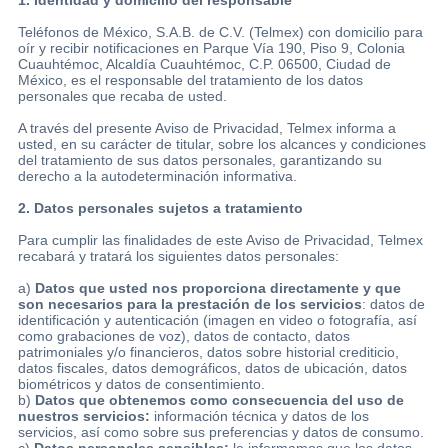
Teléfonos de México, S.A.B. de C.V. (Telmex) con domicilio para
oír y recibir notificaciones en Parque Vía 190, Piso 9, Colonia
Cuauhtémoc, Alcaldía Cuauhtémoc, C.P. 06500, Ciudad de
México, es el responsable del tratamiento de los datos
personales que recaba de usted.
Ayuda
A través del presente Aviso de Privacidad, Telmex informa a
usted, en su carácter de titular, sobre los alcances y condiciones
del tratamiento de sus datos personales, garantizando su
derecho a la autodeterminación informativa.
Centros
2. Datos personales sujetos a tratamiento
de
Atención
Para cumplir las finalidades de este Aviso de Privacidad, Telmex
recabará y tratará los siguientes datos personales:
Telmex
-
a)
Datos que usted nos proporciona directamente y que
Sitios
son necesarios para la prestación de los servicios
: datos de
identificación y autenticación (imagen en video o fotografía, así
WiFi
como grabaciones de voz), datos de contacto, datos
patrimoniales y/o financieros, datos sobre historial crediticio,
datos fiscales, datos demográficos, datos de ubicación, datos
biométricos y datos de consentimiento.
b)
Datos que obtenemos como consecuencia del uso de
nuestros servicios:
información técnica y datos de los
servicios, así como sobre sus preferencias y datos de consumo.
c)
Datos personales sensibles:
le informamos que los datos