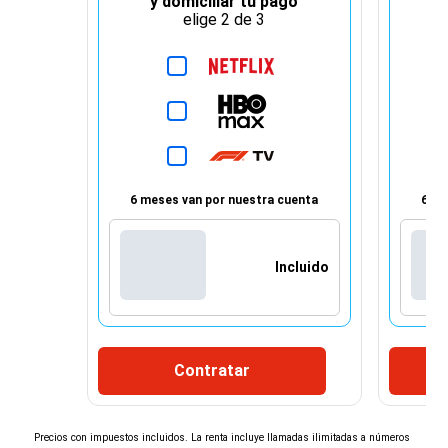
y domiciliar tu pago
elige 2 de 3
6 meses van por nuestra cuenta
6 me
Incluido
Contratar
¡Espera!
×
Precios con impuestos incluidos. La renta incluye llamadas ilimitadas a números