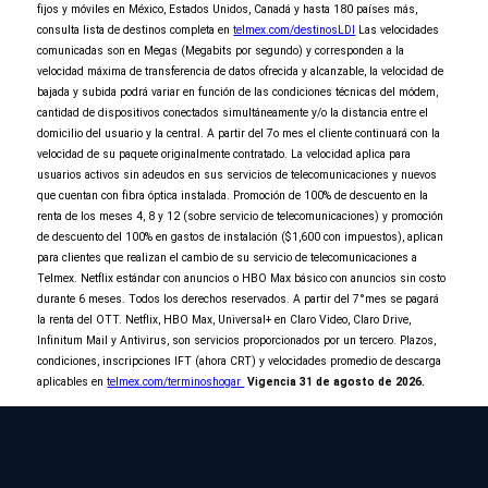
No seleccionaste ninguna promoción de
fijos y móviles en México, Estados Unidos, Canadá y hasta 180 países más,
entretenimiento
consulta lista de destinos completa en
telmex.com/destinosLDI
Las velocidades
comunicadas son en Megas (Megabits por segundo) y corresponden a la
Al Contratar
velocidad máxima de transferencia de datos ofrecida y alcanzable, la velocidad de
y domiciliar tu pago
bajada y subida podrá variar en función de las condiciones técnicas del módem,
elige 2 de 3
cantidad de dispositivos conectados simultáneamente y/o la distancia entre el
domicilio del usuario y la central. A partir del 7o mes el cliente continuará con la
velocidad de su paquete originalmente contratado. La velocidad aplica para
usuarios activos sin adeudos en sus servicios de telecomunicaciones y nuevos
que cuentan con fibra óptica instalada. Promoción de 100% de descuento en la
renta de los meses 4, 8 y 12 (sobre servicio de telecomunicaciones) y promoción
de descuento del 100% en gastos de instalación ($1,600 con impuestos), aplican
para clientes que realizan el cambio de su servicio de telecomunicaciones a
Telmex. Netflix estándar con anuncios o HBO Max básico con anuncios sin costo
6 meses van por nuestra cuenta
durante 6 meses. Todos los derechos reservados. A partir del 7°mes se pagará
la renta del OTT. Netflix, HBO Max, Universal+ en Claro Video, Claro Drive,
Continuar orden
Infinitum Mail y Antivirus, son servicios proporcionados por un tercero. Plazos,
condiciones, inscripciones IFT (ahora CRT) y velocidades promedio de descarga
aplicables en
telmex.com/terminoshogar
Vigencia 31 de agosto de 2026.