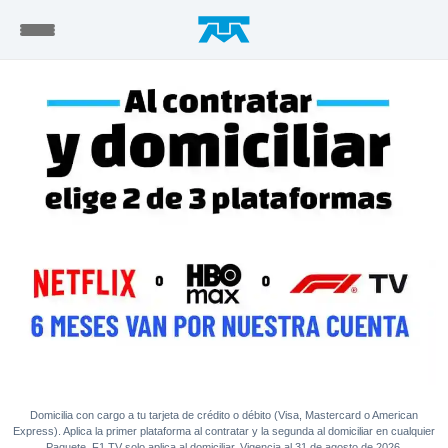
Domicilia con cargo a tu tarjeta de crédito o débito (Visa, Mastercard o American
Express). Aplica la primer plataforma al contratar y la segunda al domiciliar en cualquier
Paquete. F1 TV solo aplica al domiciliar. Vigencia al 31 de agosto de 2026.